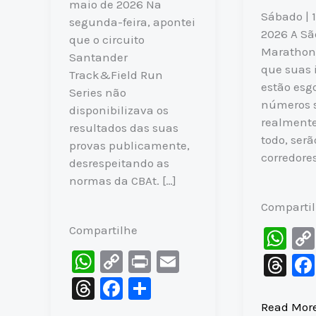
maio de 2026 Na
Sábado | 
segunda-feira, apontei
2026 A Sã
que o circuito
Marathon
Santander
que suas 
Track&Field Run
estão esg
Series não
números 
disponibilizava os
realmente
resultados das suas
todo, ser
provas publicamente,
corredores
desrespeitando as
normas da CBAt. […]
Comparti
Compartilhe
W
h
W
C
Pr
E
T
at
h
o
in
m
hr
T
F
S
s
at
p
t
ai
e
hr
a
h
O
Read Mor