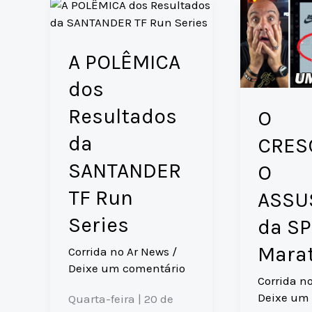
A POLÊMICA
dos
Resultados
O
da
CRES
SANTANDER
O
TF Run
ASSU
Series
da SP
Mara
Corrida no Ar News
/
Deixe um comentário
Corrida n
Deixe um
Quarta-feira | 20 de