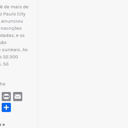
16 de maio de
o Paulo City
 anunciou
inscrições
otadas, e os
são
 surreais. Ao
ão 32.300
. Só
lhe
C
Pr
E
o
in
m
F
S
p
t
ai
a
h
y
l
c
ar
e »