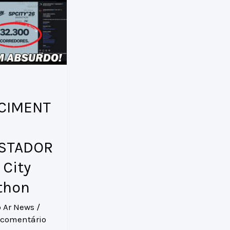
CIMENT
STADOR
 City
thon
o Ar News
/
 comentário