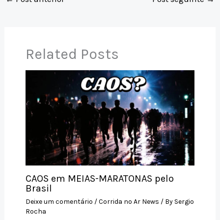
s
y
l
a
e
e
A
Li
d
b
p
n
s
o
p
k
o
Related Posts
k
CAOS em MEIAS-MARATONAS pelo
Brasil
Deixe um comentário
/
Corrida no Ar News
/ By
Sergio
Rocha