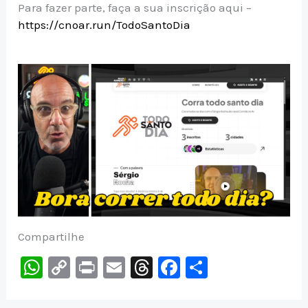
Para fazer parte, faça a sua inscrição aqui –
https://cnoar.run/TodoSantoDia
Compartilhe
W
C
Pr
E
T
F
S
h
o
in
m
hr
a
h