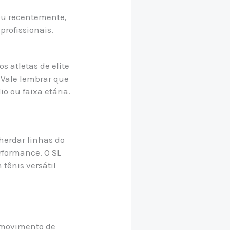
çou recentemente,
profissionais.
s atletas de elite
Vale lembrar que
o ou faixa etária.
 herdar linhas do
erformance. O SL
tênis versátil
movimento de