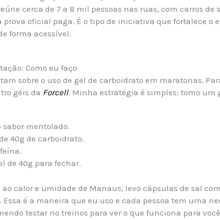
úne cerca de 7 a 8 mil pessoas nas ruas, com carros de 
prova oficial paga. É o tipo de iniciativa que fortalece o e
de forma acessível.
tação: Como eu faço
am sobre o uso de gel de carboidrato em maratonas. Para
tro géis da
Forcell
. Minha estratégia é simples: tomo um 
 sabor mentolado.
de 40g de carboidrato.
feína.
l de 40g para fechar.
o ao calor e umidade de Manaus, levo cápsulas de sal co
. Essa é a maneira que eu uso e cada pessoa tem uma n
mendo testar no treinos para ver o que funciona para você