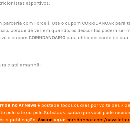
ricionistas esportivos.
em parceria com Forcell. Use o cupom CORRIDANOAR para t
 isso, porque de vez em quando, os descontos podem ser 
tilize o cupom
CORRIDANOAR10
para obter desconto na sua
tura e até amanhã!
orrida no Ar News
é postada todos os dias por volta das 7 
xto pelo site ou pelo Substack, saiba que você pode recebe
pós a publicação
.
Assine
aqui
:
corridanoar.com/newsletter