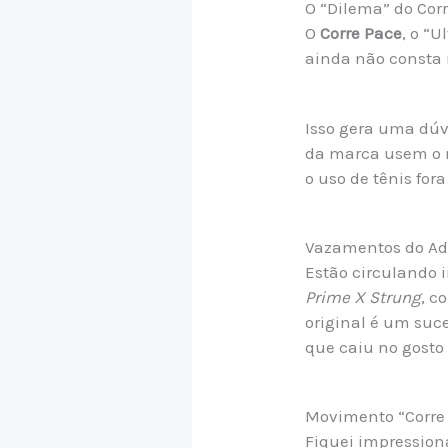
O “Dilema” do Cor
O
Corre Pace
, o “
ainda não consta n
Isso gera uma dúvi
da marca usem o 
o uso de tênis for
Vazamentos do Ad
Estão circulando 
Prime X Strung
, c
original é um suc
que caiu no gosto 
Movimento “Corre
Fiquei impressio