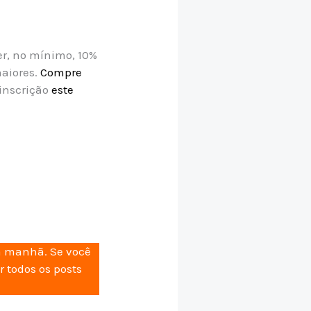
er, no mínimo, 10%
maiores.
Compre
 inscrição
este
da manhã. Se você
r todos os posts