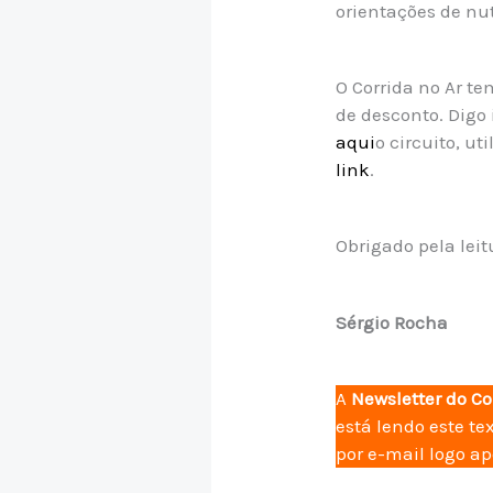
orientações de nut
O Corrida no Ar t
de desconto. Digo
aqui
o circuito, u
link
.
Obrigado pela lei
Sérgio Rocha
A
Newsletter do C
está lendo este te
por e-mail logo a