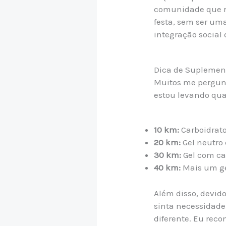
comunidade que re
festa, sem ser uma 
integração social 
Dica de Suplemen
Muitos me pergunt
estou levando qua
10 km:
Carboidrato
20 km:
Gel neutro 
30 km:
Gel com ca
40 km:
Mais um ge
Além disso, devid
sinta necessidade
diferente. Eu reco