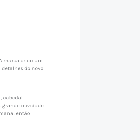
 A marca criou um
 detalhes do novo
, cabedal
 a grande novidade
emana, então