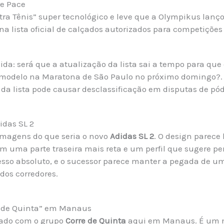
re Pace
Ultra Tênis” super tecnológico e leve que a Olympikus lan
a lista oficial de calçados autorizados para competições 
da: será que a atualização da lista sai a tempo para que o
modelo na Maratona de São Paulo no próximo domingo?. 
a da lista pode causar desclassificação em disputas de pódi
idas SL 2
imagens do que seria o novo
Adidas SL 2
. O design parece
om uma parte traseira mais reta e um perfil que sugere p
esso absoluto, e o sucessor parece manter a pegada de um 
dos corredores.
 de Quinta” em Manaus
nado com o grupo
Corre de Quinta
aqui em Manaus. É um 