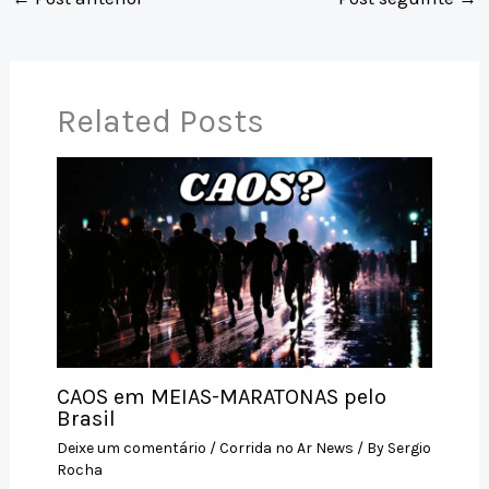
s
y
l
a
e
e
A
Li
d
b
p
n
s
o
p
k
o
Related Posts
k
CAOS em MEIAS-MARATONAS pelo
Brasil
Deixe um comentário
/
Corrida no Ar News
/ By
Sergio
Rocha