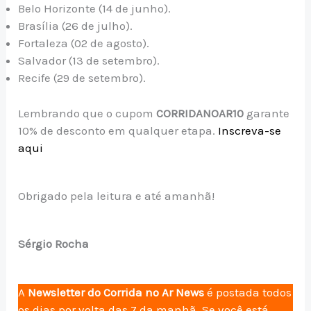
Belo Horizonte (14 de junho).
Brasília (26 de julho).
Fortaleza (02 de agosto).
Salvador (13 de setembro).
Recife (29 de setembro).
Lembrando que o cupom
CORRIDANOAR10
garante
10% de desconto em qualquer etapa.
Inscreva-se
aqui
Obrigado pela leitura e até amanhã!
Sérgio Rocha
A
Newsletter do Corrida no Ar News
é postada todos
os dias por volta das 7 da manhã. Se você está