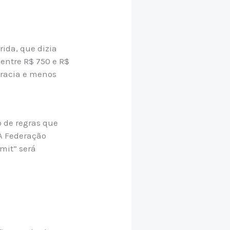
ida, que dizia
 entre R$ 750 e R$
cracia e menos
 de regras que
 A Federação
rmit” será