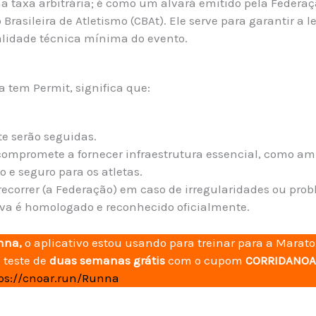
a taxa arbitrária; é como um alvará emitido pela Federa
Brasileira de Atletismo (CBAt). Ele serve para garantir a l
lidade técnica mínima do evento.
tem Permit, significa que:
te serão seguidas.
compromete a fornecer infraestrutura essencial, como am
 e seguro para os atletas.
ecorrer (a Federação) em caso de irregularidades ou pro
ova é homologado e reconhecido oficialmente.
nna,
o aplicativo estou usando para treinar para a Marato
 teste de
duas semanas grátis
com o cupom
CORRIDANO
ps://cnoar.run/Runna