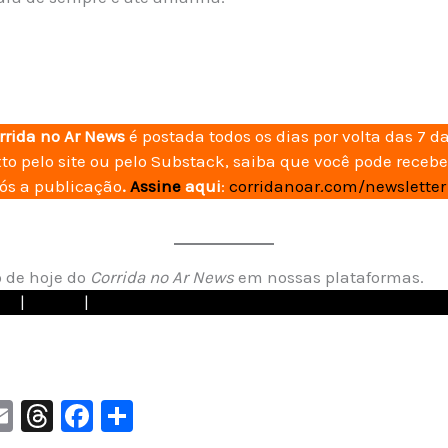
orrida no Ar News
é postada todos os dias por volta das 7 
xto pelo site ou pelo Substack, saiba que você pode recebe
pós a publicação
.
Assine
aqui
:
corridanoar.com/newsletter
o de hoje do
Corrida no Ar News
em nossas plataformas.
am
|
TikTok
|
Spotify
r
E
T
F
S
n
m
hr
a
h