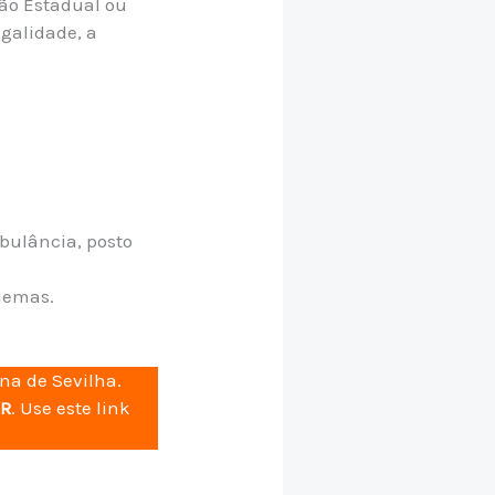
ção Estadual ou
egalidade, a
bulância, posto
blemas.
na de Sevilha.
AR
. Use este link