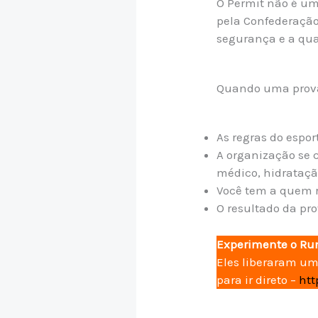
O Permit não é um
pela Confederação 
segurança e a qua
Quando uma prova 
As regras do espor
A organização se 
médico, hidratação
Você tem a quem r
O resultado da pr
Experimente o Ru
Eles liberaram um
para ir direto –
htt