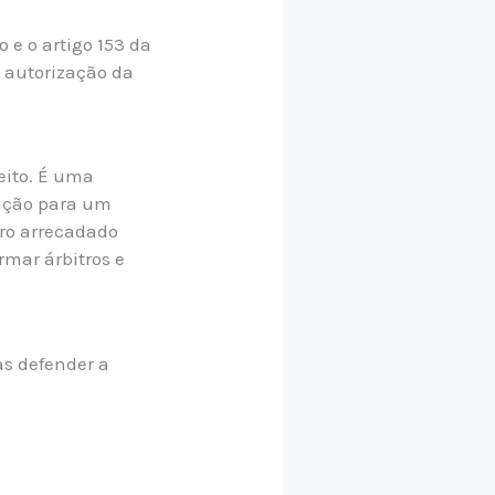
 e o artigo 153 da
e autorização da
jeito. É uma
rição para um
iro arrecadado
rmar árbitros e
as defender a