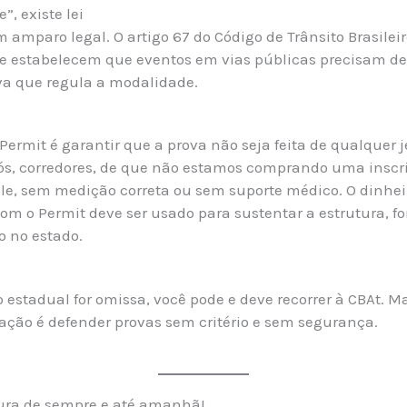
”, existe lei
 amparo legal. O artigo 67 do Código de Trânsito Brasileiro
rte estabelecem que eventos em vias públicas precisam d
va que regula a modalidade.
 Permit é garantir que a prova não seja feita de qualquer 
ós, corredores, de que não estamos comprando uma insc
le, sem medição correta ou sem suporte médico. O dinhe
om o Permit deve ser usado para sustentar a estrutura, fo
o no estado.
 estadual for omissa, você pode e deve recorrer à CBAt. M
ação é defender provas sem critério e sem segurança.
tura de sempre e até amanhã!