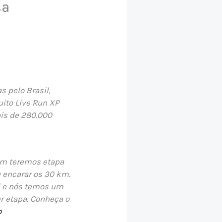
sa
s pelo Brasil,
uito Live Run XP
ais de 280.000
ém teremos etapa
u encarar os 30 km.
al e nós temos um
r etapa. Conheça o
o