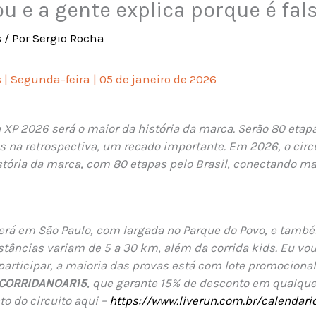
u e a gente explica porque é fal
s
/ Por
Sergio Rocha
 | Segunda-feira | 05 de janeiro de 2026
n XP 2026 será o maior da história da marca. Serão 80 etapa
 na retrospectiva, um recado importante. Em 2026, o circ
stória da marca, com 80 etapas pelo Brasil, conectando m
será em São Paulo, com largada no Parque do Povo, e tamb
stâncias variam de 5 a 30 km, além da corrida kids. Eu vo
participar, a maioria das provas está com lote promocion
CORRIDANOAR15
, que garante 15% de desconto em qualque
o do circuito aqui –
https://www.liverun.com.br/calendari