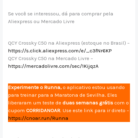
Se você se interessou, dá para comprar pela
Aliexpress ou Mercado Livre
QCY Crossky C50 na Aliexpress (estoque no Brasil) –
https://s.click.aliexpress.com/e/_c3fNr6KP
QCY Crossky C50 na Mercado Livre –
https://mercadolivre.com/sec/1KijqzA
Experimente o Runna,
o aplicativo estou usando
para treinar para a Maratona de Sevilha. Eles
liberaram um teste de
duas semanas grátis
com o
cupom
CORRIDANOAR
. Use este link para ir direto –
https://cnoar.run/Runna