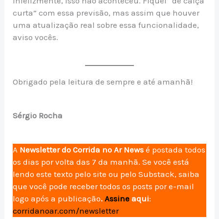
Infelizmente, isso não aconteceu. Fiquei “de calça
curta” com essa previsão, mas assim que houver
uma atualização real sobre essa funcionalidade,
aviso vocês.
Obrigado pela leitura de sempre e até amanhã!
Sérgio Rocha
A
Newsletter do Corrida no Ar News
é postada todos
os dias por volta das 7 da manhã. Se você está
lendo este texto pelo site ou pelo Substack, saiba
que você pode receber todos os posts por e-mail
logo após a publicação
.
Assine
aqui
:
corridanoar.com/newsletter