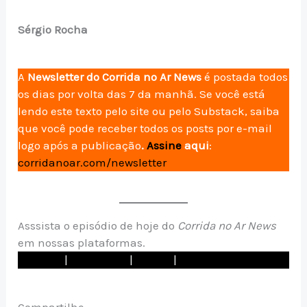
Sérgio Rocha
A
Newsletter do Corrida no Ar News
é postada todos
os dias por volta das 7 da manhã. Se você está
lendo este texto pelo site ou pelo Substack, saiba
que você pode receber todos os posts por e-mail
logo após a publicação
.
Assine
aqui
:
corridanoar.com/newsletter
Asssista o episódio de hoje do
Corrida no Ar News
em nossas plataformas.
Youtube
|
Instagram
|
TikTok
|
Spotify
Compartilhe