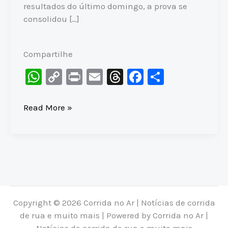
resultados do último domingo, a prova se
consolidou […]
Compartilhe
W
C
Pr
E
T
F
S
h
o
in
m
hr
a
h
at
p
t
ai
e
c
ar
MARATONA
Read More »
de
s
y
l
a
e
e
PORTO
A
Li
d
b
ALEGRE
p
n
s
o
se
p
k
o
tornou
A
k
MAIS
Copyright © 2026 Corrida no Ar | Notícias de corrida
RÁPIDA
de rua e muito mais | Powered by Corrida no Ar |
do
Notícias de corrida de rua e muito mais