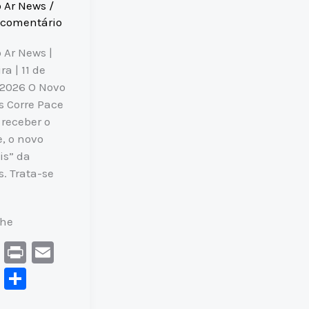
o Ar News
/
 comentário
 Ar News |
ra | 11 de
 2026 O Novo
 Corre Pace
 receber o
e, o novo
is” da
. Trata-se
lhe
C
Pr
E
o
in
m
F
S
p
t
ai
a
h