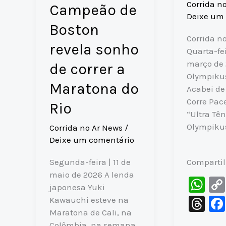
Corrida n
Campeão de
Deixe um
Boston
Corrida no
revela sonho
Quarta-fei
março de
de correr a
Olympikus
Maratona do
Acabei de
Corre Pac
Rio
“Ultra Tên
Olympikus
Corrida no Ar News
/
Deixe um comentário
Comparti
Segunda-feira | 11 de
maio de 2026 A lenda
W
japonesa Yuki
h
T
Kawauchi esteve na
at
Maratona de Cali, na
hr
Colômbia, na semana