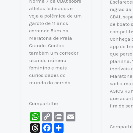
Norma 7 da CBAt sobre
Esclarec
atletas federados e
regras da
veja a polêmica de um
CBAt, sep
garoto de 11 anos
de boato 
correndo 5km na
competitiv
Maratona de Praia
Conheça 
Grande. Confira
app de tr
também um corredor
que perso
usando número
planilha. 
feminino e mais
incríveis
curiosidades do
Maratona
mundo da corrida.
saiba mai
ASICS Run
que acont
Compartilhe
fim de s
W
C
Pr
E
h
o
in
m
T
F
S
Comparti