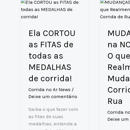
Ela CORTOU
MUD
as FITAS de
na N
todas as
O qu
MEDALHAS
Real
de corrida!
Muda
Corri
Corrida no Ar News
/
Deixe um comentário
Rua
Saiba o que fazer com
Corrida n
as fitas de suas
Deixe um
medalhas, entenda a