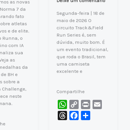
Deixe um comentário
emos as novas
 Norma 7 da
Segunda-feira | 18 de
arando fato
maio de 2026 O
sobre atletas
circuito Track&Field
os e de elite.
Run Series é, sem
o Runna, o
dúvida, muito bom. É
eino com IA
um evento tradicional,
naliza sua
que roda o Brasil, tem
Veja as
uma camiseta
 medalhas da
excelente e
 de BH e
s sobre a
 Challenge,
Compartilhe
ece neste
W
C
Pr
E
emana.
h
o
in
m
T
F
S
at
p
t
ai
hr
a
h
lhe