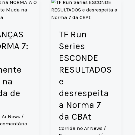
ANÇAS
TF Run
ORMA 7:
Series
e
ESCONDE
mente
RESULTADOS
 na
e
da de
desrespeita
a Norma 7
da CBAt
o Ar News
/
 comentário
Corrida no Ar News
/