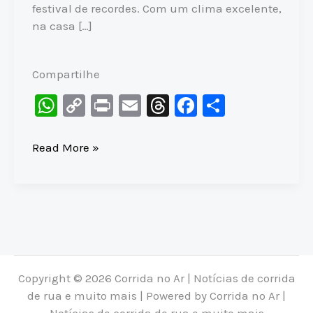
festival de recordes. Com um clima excelente,
na casa […]
Compartilhe
W
C
Pr
E
T
F
S
h
o
in
m
hr
a
h
at
p
t
ai
e
c
ar
MARATONA
Read More »
do
s
y
l
a
e
e
RIO
A
Li
d
b
2026:
p
n
s
o
Recordes
p
k
o
Históricos
e
k
Novo
Copyright © 2026 Corrida no Ar | Notícias de corrida
Percurso
de rua e muito mais | Powered by Corrida no Ar |
Notícias de corrida de rua e muito mais