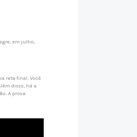
egre, em julho,
a reta final. Você
 Além disso, há a
ão. A prova