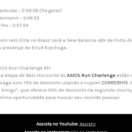
ecida – 2:38:58 (11ª geral)
ermann – 2:49:35
lho – 2:57:54
m selo Elite no Brasil será a New Balance 42k de Porto Al
 presença de Eliud Kipchoge.
SICS Run Challenge BH
 a etapa de Belo Horizonte do
ASICS Run Challenge
estão n
a vaga com 15% de desconto usando o cupom
CORREBH15
.
migo”, que oferece 50% de desconto na segunda inscriç
tima oportunidade para buscar seu recorde pessoal.
Assista no Youtube:
Assistir