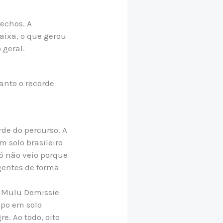
rechos. A
aixa, o que gerou
 geral.
anto o recorde
de do percurso. A
 solo brasileiro
só não veio porque
gentes de forma
e Mulu Demissie
mpo em solo
e. Ao todo, oito