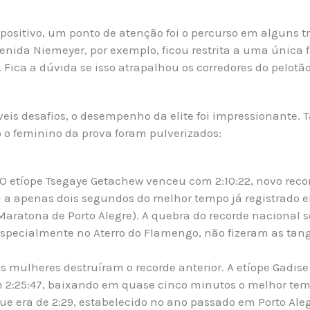
positivo, um ponto de atenção foi o percurso em alguns t
nida Niemeyer, por exemplo, ficou restrita a uma única f
Fica a dúvida se isso atrapalhou os corredores do pelotão
is desafios, o desempenho da elite foi impressionante. T
o feminino da prova foram pulverizados:
O etíope Tsegaye Getachew venceu com 2:10:22, novo recor
 a apenas dois segundos do melhor tempo já registrado em
a Maratona de Porto Alegre). A quebra do recorde nacional 
 especialmente no Aterro do Flamengo, não fizeram as tan
s mulheres destruíram o recorde anterior. A etíope Gadis
 2:25:47, baixando em quase cinco minutos o melhor te
que era de 2:29, estabelecido no ano passado em Porto Alegr