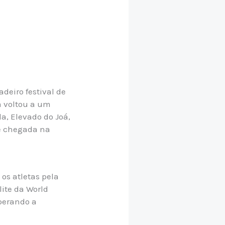
deiro festival de
a voltou a um
a, Elevado do Joá,
 e chegada na
os atletas pela
lite da World
uperando a