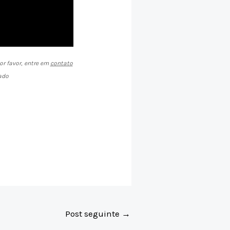
or favor, entre em
contato
ado
Post seguinte
→