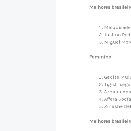
Melhores brasilei
Melquisedeq
Justino Pedr
Miguel Moro
Feminino
Gadise Mulu
Tigist Tseg
Azmera Abre
Affera Godf
Zinashe Deb
Melhores brasilei