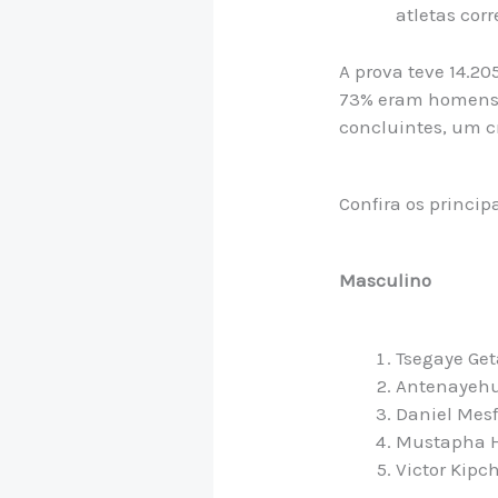
atletas cor
A prova teve 14.2
73% eram homens e
concluintes, um c
Confira os princip
Masculino
Tsegaye Get
Antenayehu
Daniel Mesf
Mustapha Ho
Victor Kipch