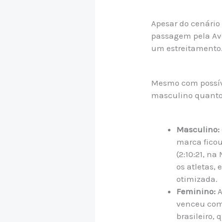
Apesar do cenário 
passagem pela Ave
um estreitamento. 
Mesmo com possíve
masculino quanto 
Masculino:
marca ficou
(2:10:21, n
os atletas,
otimizada.
Feminino:
A
venceu com
brasileiro, 