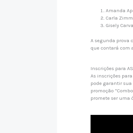
Amanda Apar
Carla Zimm
Gisely Carva
A segunda prova co
que contará com a
Inscrições para A
As inscrições para
pode garantir su
promoção “Combo A
promete ser uma ó