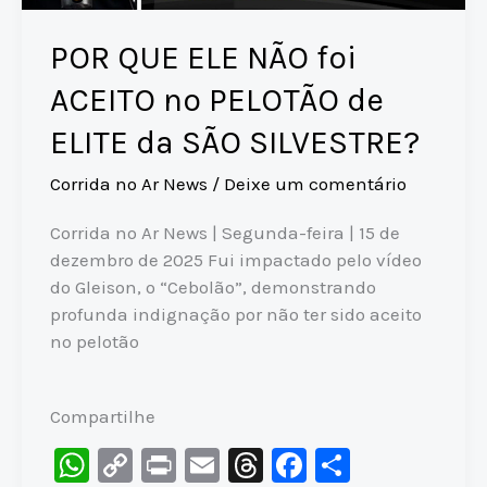
POR QUE ELE NÃO foi
ACEITO no PELOTÃO de
ELITE da SÃO SILVESTRE?
Corrida no Ar News
/
Deixe um comentário
Corrida no Ar News | Segunda-feira | 15 de
dezembro de 2025 Fui impactado pelo vídeo
do Gleison, o “Cebolão”, demonstrando
profunda indignação por não ter sido aceito
no pelotão
Compartilhe
W
C
Pr
E
T
F
S