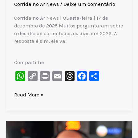
Corrida no Ar News
/
Deixe um comentário
Corrida no Ar News | Quarta-feira | 17 de
dezembro de 2025 Muitos perguntaram sobre
o desafio de correr todos os dias em 2026. A
resposta é sim, ele vai
Compartilhe
W
C
Pr
E
T
F
S
h
o
in
m
hr
a
h
at
p
t
ai
e
c
ar
BORA
Read More »
CORRER
s
y
l
a
e
e
TODOS
A
Li
d
b
os
p
n
s
o
DIAS
p
k
o
em