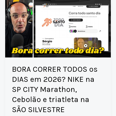
p
n
s
o
da
p
k
o
elite
pode
k
subir
no
pódio?
BORA CORRER TODOS os
DIAS em 2026? NIKE na
SP CITY Marathon,
Cebolão e triatleta na
SÃO SILVESTRE