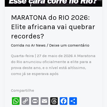
MARATONA do RIO 2026:
Elite africana vai quebrar
recordes?
Corrida no Ar News
/
Deixe um comentário
Quarta-feira | 27 de maio de 2026 A Maratona
do Rio anunciou oficialmente a elite para a
prova deste ano, e o nível está altíssimo,
como já se esperava após
Compartilhe
W
C
Pr
E
T
F
S