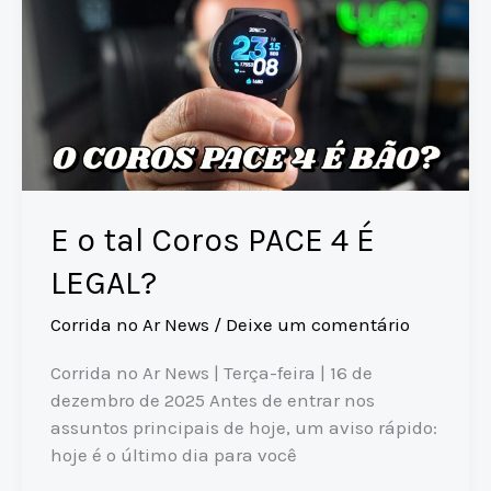
2026?
k
NIKE
na
SP
CITY
Marathon,
Cebolão
e
triatleta
E o tal Coros PACE 4 É
na
LEGAL?
SÃO
SILVESTRE
Corrida no Ar News
/
Deixe um comentário
Corrida no Ar News | Terça-feira | 16 de
dezembro de 2025 Antes de entrar nos
assuntos principais de hoje, um aviso rápido:
hoje é o último dia para você