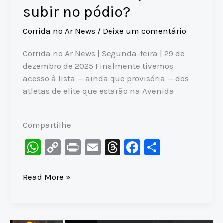
subir no pódio?
Corrida no Ar News
/
Deixe um comentário
Corrida no Ar News | Segunda-feira | 29 de
dezembro de 2025 Finalmente tivemos
acesso à lista — ainda que provisória — dos
atletas de elite que estarão na Avenida
Compartilhe
W
C
Pr
E
T
F
S
h
o
in
m
hr
a
h
at
p
t
ai
e
c
ar
SÃO
Read More »
SILVESTRE:
s
y
l
a
e
e
qual
A
Li
d
b
brazuka