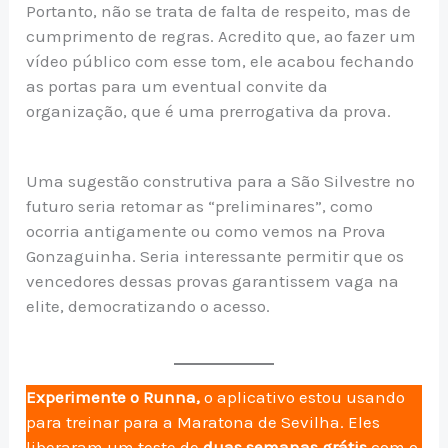
Portanto, não se trata de falta de respeito, mas de
cumprimento de regras. Acredito que, ao fazer um
vídeo público com esse tom, ele acabou fechando
as portas para um eventual convite da
organização, que é uma prerrogativa da prova.
Uma sugestão construtiva para a São Silvestre no
futuro seria retomar as “preliminares”, como
ocorria antigamente ou como vemos na Prova
Gonzaguinha. Seria interessante permitir que os
vencedores dessas provas garantissem vaga na
elite, democratizando o acesso.
Experimente o Runna,
o aplicativo estou usando
para treinar para a Maratona de Sevilha. Eles
liberaram um teste de
duas semanas grátis
com o