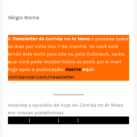
Sérgio Rocha
A
Newsletter do Corrida no Ar News
é postada todos
os dias por volta das 7 da manhã. Se você está
lendo este texto pelo site ou pelo Substack, saiba
que você pode receber todos os posts por e-mail
logo após a publicação
.
Assine
aqui
:
corridanoar.com/newsletter
Asssista o episódio de hoje do
Corrida no Ar News
em nossas plataformas.
Youtube
|
Instagram
|
TikTok
|
Spotify