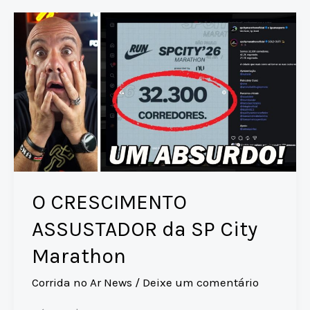
A
Li
d
b
ESCONDE
p
n
s
o
RESULTADOS
p
k
o
e
desrespeita
k
a
Norma
7
da
CBAt
O CRESCIMENTO
ASSUSTADOR da SP City
Marathon
Corrida no Ar News
/
Deixe um comentário