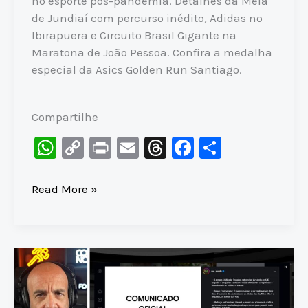
no esporte pós-pandemia. Detalhes da Meia
de Jundiaí com percurso inédito, Adidas no
Ibirapuera e Circuito Brasil Gigante na
Maratona de João Pessoa. Confira a medalha
especial da Asics Golden Run Santiago.
Compartilhe
W
C
Pr
E
T
F
S
h
o
in
m
hr
a
h
at
p
t
ai
e
c
ar
VACINAS
Read More »
causam
s
y
l
a
e
e
MORTE
A
Li
d
b
SÚBITA
p
n
s
o
em
p
k
o
atletas?
Cardiologista
k