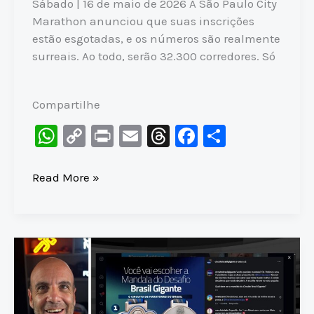
Sábado | 16 de maio de 2026 A São Paulo City
Marathon anunciou que suas inscrições
estão esgotadas, e os números são realmente
surreais. Ao todo, serão 32.300 corredores. Só
Compartilhe
W
C
Pr
E
T
F
S
h
o
in
m
hr
a
h
at
p
t
ai
e
c
ar
O
Read More »
CRESCIMENTO
s
y
l
a
e
e
ASSUSTADOR
A
Li
d
b
da
p
n
s
o
SP
p
k
o
City
Marathon
k