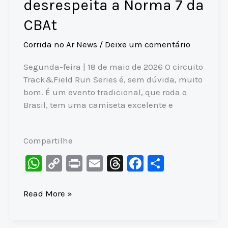
desrespeita a Norma 7 da
CBAt
Corrida no Ar News
/
Deixe um comentário
Segunda-feira | 18 de maio de 2026 O circuito
Track&Field Run Series é, sem dúvida, muito
bom. É um evento tradicional, que roda o
Brasil, tem uma camiseta excelente e
Compartilhe
W
C
Pr
E
T
F
S
h
o
in
m
hr
a
h
at
p
t
ai
e
c
ar
TF
Read More »
Run
s
y
l
a
e
e
Series