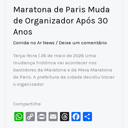
Maratona de Paris Muda
de Organizador Após 30
Anos
Corrida no Ar News
/
Deixe um comentário
Terça-feira | 26 de maio de 2026 Uma
mudança histórica vai acontecer nos
bastidores da Maratona e da Meia Maratona
de Paris. A prefeitura da cidade decidiu trocar
o organizador
Compartilhe
W
C
Pr
E
T
F
S
h
o
in
m
hr
a
h