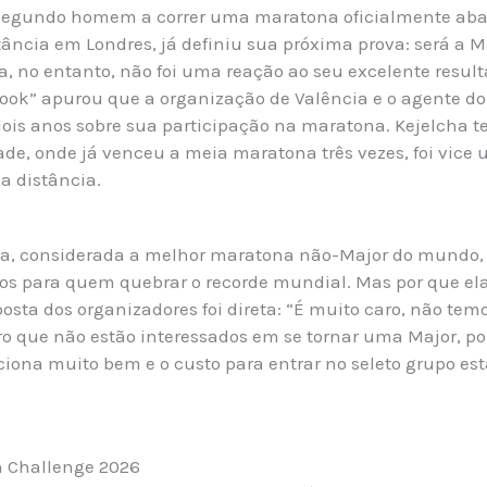
 segundo homem a correr uma maratona oficialmente aba
stância em Londres, já definiu sua próxima prova: será a 
a, no entanto, não foi uma reação ao seu excelente resulta
k” apurou que a organização de Valência e o agente do 
is anos sobre sua participação na maratona. Kejelcha t
ade, onde já venceu a meia maratona três vezes, foi vice 
a distância.
cia, considerada a melhor maratona não-Major do mundo,
ros para quem quebrar o recorde mundial. Mas por que ela
sta dos organizadores foi direta: “É muito caro, não tem
ro que não estão interessados em se tornar uma Major, po
iona muito bem e o custo para entrar no seleto grupo est
n Challenge 2026