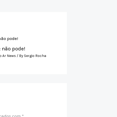
: não pode!
o Ar News
/ By
Sergio Rocha
rcados com
*