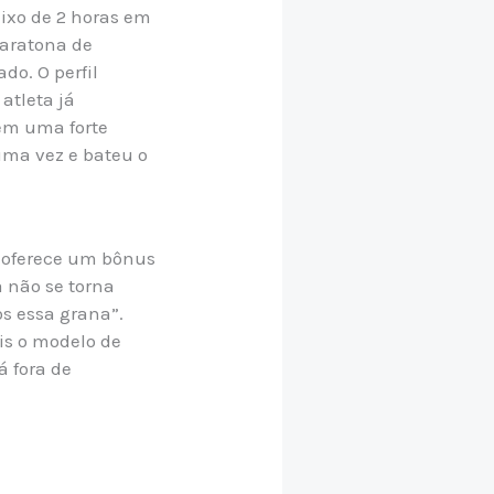
ixo de 2 horas em
Maratona de
do. O perfil
atleta já
em uma forte
uma vez e bateu o
 oferece um bônus
 não se torna
os essa grana”.
is o modelo de
á fora de