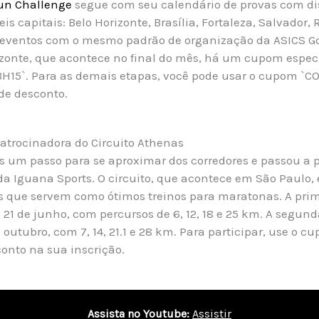
un Challenge
segue com seu calendário de provas com di
s capitais: Belo Horizonte, Brasília, Fortaleza, Salvador, 
o eventos com o mesmo padrão de organização da ASICS G
izonte, que acontece no final do mês, há um cupom especi
H15`. Para as demais etapas, você pode usar o cupom `
 de desconto.
atrocinadora do Circuito Athenas
 um passo para se aproximar dos corredores e passou a p
da Iguana Sports. O circuito, que acontece em São Paulo,
as que servem como ótimos treinos para maratonas. A prim
 21 de junho, com percursos de 6, 12, 18 e 25 km. A segund
outubro, com 7, 14, 21.1 e 28 km. Para participar, use o 
onto na sua inscrição.
Assista no Youtube:
Assistir