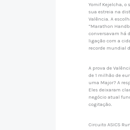
Yomif Kejelcha, o
sua estreia na di
Valência. A escolh
“Marathon Handboo
conversavam há do
ligação com a cid
recorde mundial d
A prova de Valên
de 1 milhão de eu
uma Major? A respo
Eles deixaram cla
negócio atual func
cogitação.
Circuito ASICS Ru