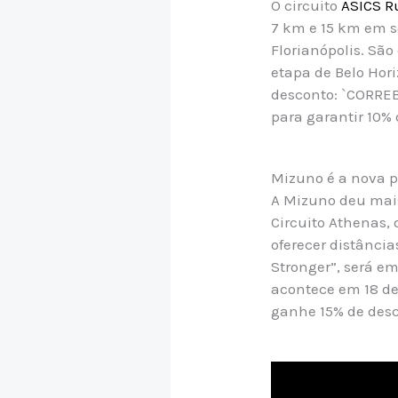
O circuito
ASICS R
7 km e 15 km em sei
Florianópolis. Sã
etapa de Belo Hor
desconto: `CORREB
para garantir 10%
Mizuno é a nova p
A Mizuno deu mais
Circuito Athenas, 
oferecer distânci
Stronger”, será em
acontece em 18 de 
ganhe 15% de desc