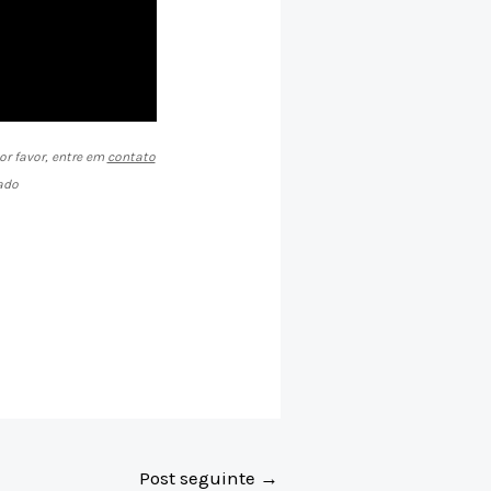
or favor, entre em
contato
ado
Post seguinte
→