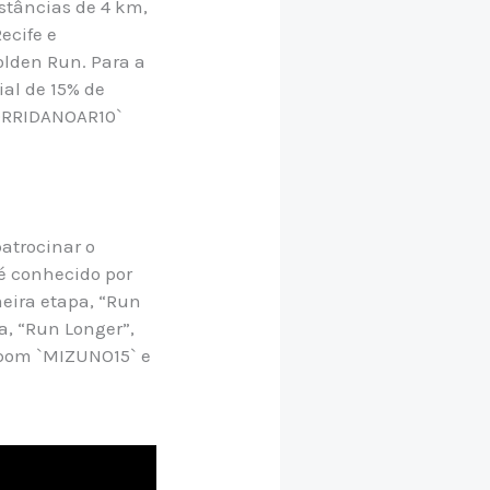
stâncias de 4 km,
Recife e
olden Run. Para a
al de 15% de
CORRIDANOAR10`
atrocinar o
 é conhecido por
eira etapa, “Run
a, “Run Longer”,
cupom `MIZUNO15` e