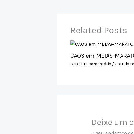
p
k
Related Posts
CAOS em MEIAS-MARATO
Deixe um comentário
/
Corrida n
Deixe um 
O seu endereço de