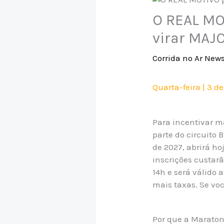
O REAL MO
virar MAJ
Corrida no Ar New
Quarta-feira | 3 d
Para incentivar ma
parte do circuito 
de 2027, abrirá ho
inscrições custarã
14h e será válido 
mais taxas. Se vo
Por que a Maraton