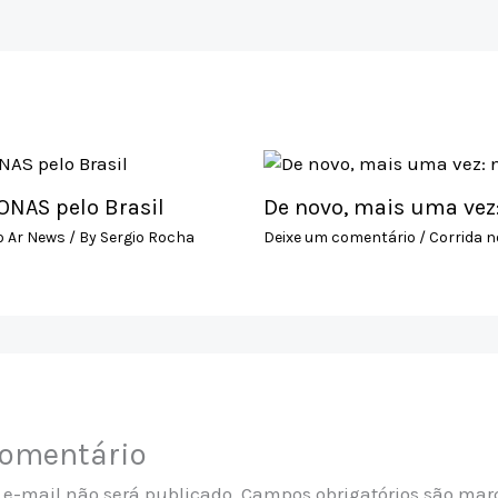
o
k
NAS pelo Brasil
De novo, mais uma vez
o Ar News
/ By
Sergio Rocha
Deixe um comentário
/
Corrida n
comentário
 e-mail não será publicado.
Campos obrigatórios são ma