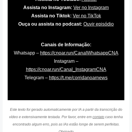
Assista no Instagram:
Ver no Instagram
Assista no Tiktok:
Ver no TikTok
Ouça ou assista no podcast:
Ouvir episódio
Canais de Informação:
Whatsapp –
https://cnoar.run/CanalWhatsappCNA
Instagram –
https://cnoar.run/Canal_InstagramCNA
Telegram –
https://t.me/corridanoarnews
Este texto foi gerado automaticamente por IA a partir da transcrição do
vídeo e extensivamente testada. Por favor, entre em
contato
caso tenha
encontrado algum erro, pois as IAs estão longe de serem perfeitas.
Obrigado