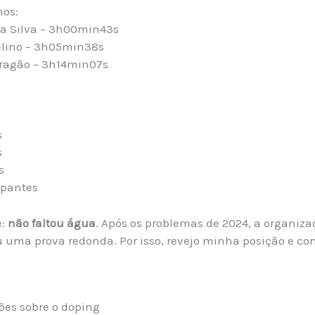
nos:
a Silva – 3h00min43s
lino – 3h05min38s
ragão – 3h14min07s
:
s
s
s
ipantes
e:
não faltou água
. Após os problemas de 2024, a organi
u uma prova redonda. Por isso, revejo minha posição e con
ões sobre o doping