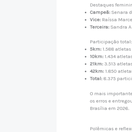
Destaques femini
Campeã:
Senara d
Vice:
Raíssa Marce
Terceira:
Sandra A
Participação total
5km:
1.588 atletas
10km:
1.434 atleta
21km:
3.513 atleta
42km:
1.850 atleta
Total:
8.375 partic
O mais important
os erros e entrego
Brasília em 2026.
Polêmicas e reflex