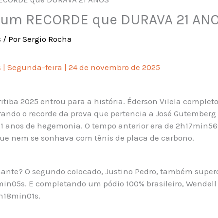
 um RECORDE que DURAVA 21 AN
s
/ Por
Sergio Rocha
s | Segunda-feira | 24 de novembro de 2025
itiba 2025 entrou para a história. Éderson Vilela comple
rando o recorde da prova que pertencia a José Gutemberg
1 anos de hegemonia. O tempo anterior era de 2h17min56s
e nem se sonhava com tênis de placa de carbono.
ante? O segundo colocado, Justino Pedro, também super
in05s. E completando um pódio 100% brasileiro, Wendell
h18min01s.