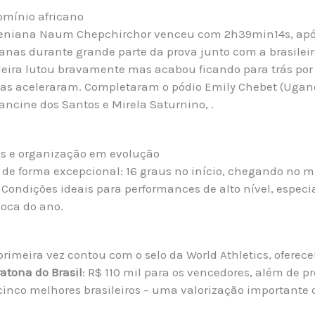
omínio africano
ueniana Naum Chepchirchor venceu com 2h39min14s, apó
canas durante grande parte da prova junto com a brasilei
ileira lutou bravamente mas acabou ficando para trás por
as aceleraram. Completaram o pódio Emily Chebet (Ugan
rancine dos Santos e Mirela Saturnino, .
as e organização em evolução
 de forma excepcional: 16 graus no início, chegando no m
Condições ideais para performances de alto nível, espec
oca do ano.
primeira vez contou com o selo da World Athletics, oferec
tona do Brasil
: R$ 110 mil para os vencedores, além de 
cinco melhores brasileiros – uma valorização importante 