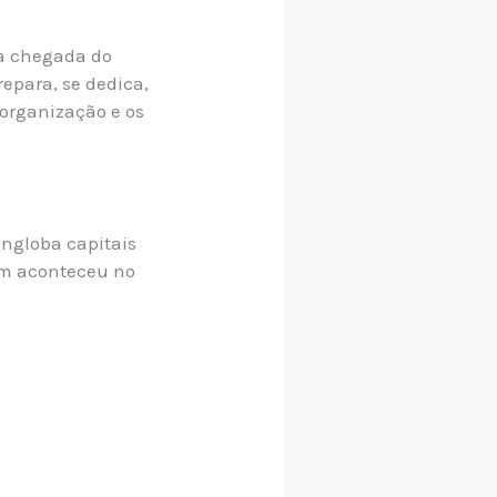
 a chegada do
epara, se dedica,
 organização e os
engloba capitais
ém aconteceu no