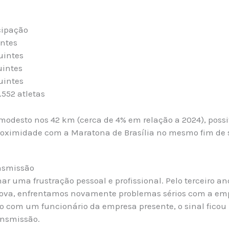
cipação
intes
uintes
uintes
uintes
.552 atletas
 modesto nos 42 km (cerca de 4% em relação a 2024), pos
roximidade com a Maratona de Brasília no mesmo fim de
ansmissão
ar uma frustração pessoal e profissional. Pelo terceiro a
rova, enfrentamos novamente problemas sérios com a em
o com um funcionário da empresa presente, o sinal ficou
ansmissão.