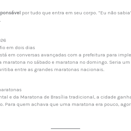
sponsável
por tudo que entra em seu corpo. “Eu não sabia
.
026
fio em dois dias
está em conversas avançadas com a prefeitura para impl
a maratona no sábado e maratona no domingo. Seria um 
uritiba entre as grandes maratonas nacionais.
 maratonas
l e da Maratona de Brasília tradicional, a cidade ganh
to. Para quem achava que uma maratona era pouco, agor