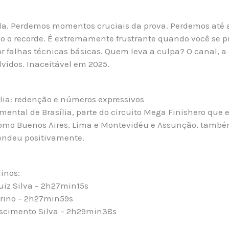
da. Perdemos momentos cruciais da prova. Perdemos até
 o recorde. É extremamente frustrante quando você se pr
r falhas técnicas básicas. Quem leva a culpa? O canal, a
lvidos. Inaceitável em 2025.
lia: redenção e números expressivos
ntal de Brasília, parte do circuito Mega Finishero que 
omo Buenos Aires, Lima e Montevidéu e Assunção, tamb
endeu positivamente.
inos:
uiz Silva – 2h27min15s
orino – 2h27min59s
scimento Silva – 2h29min38s