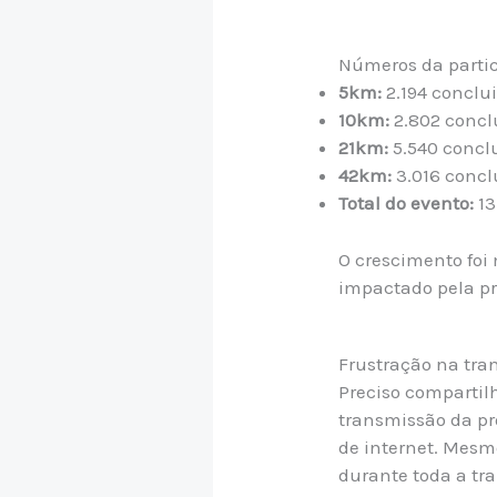
Números da parti
5km:
2.194 conclu
10km:
2.802 concl
21km:
5.540 concl
42km:
3.016 concl
Total do evento:
13
O crescimento foi
impactado pela p
Frustração na tr
Preciso compartilh
transmissão da p
de internet. Mesm
durante toda a tr