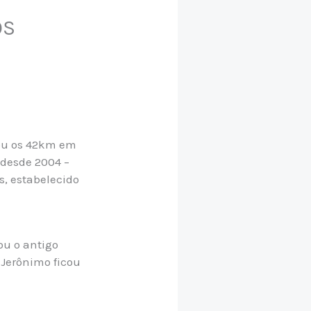
OS
tou os 42km em
 desde 2004 –
, estabelecido
ou o antigo
 Jerônimo ficou