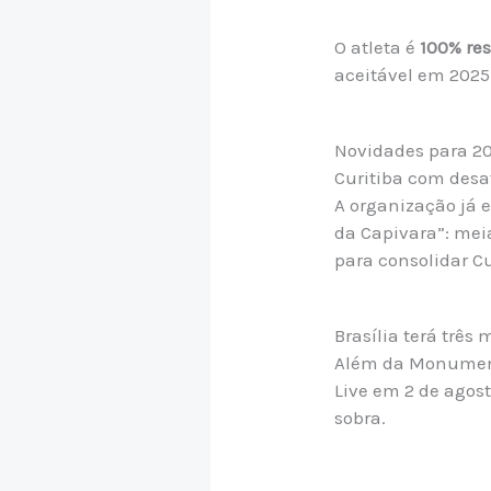
O atleta é
100% re
aceitável em 2025
Novidades para 2
Curitiba com desa
A organização já 
da Capivara”: mei
para consolidar C
Brasília terá três
Além da Monumenta
Live em 2 de agos
sobra.