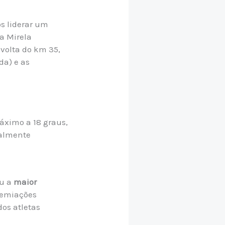
s liderar um
ra Mirela
 volta do km 35,
da) e as
áximo a 18 graus,
ialmente
eu a
maior
premiações
dos atletas