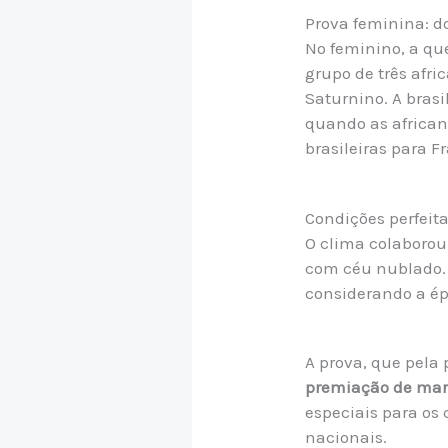
Prova feminina: d
No feminino, a q
grupo de três afri
Saturnino. A bras
quando as african
brasileiras para F
Condições perfeit
O clima colaborou
com céu nublado. 
considerando a ép
A prova, que pela 
premiação de mara
especiais para os 
nacionais.