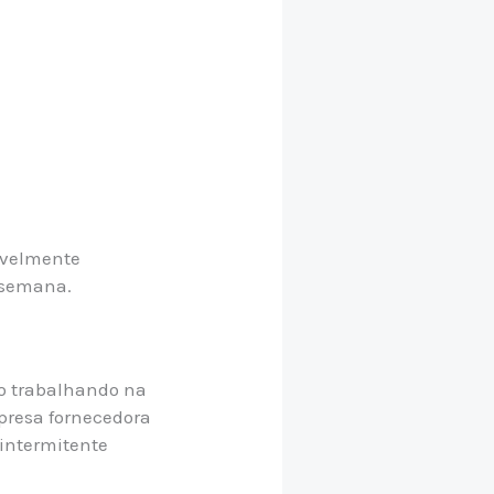
sivelmente
 semana.
no trabalhando na
presa fornecedora
 intermitente