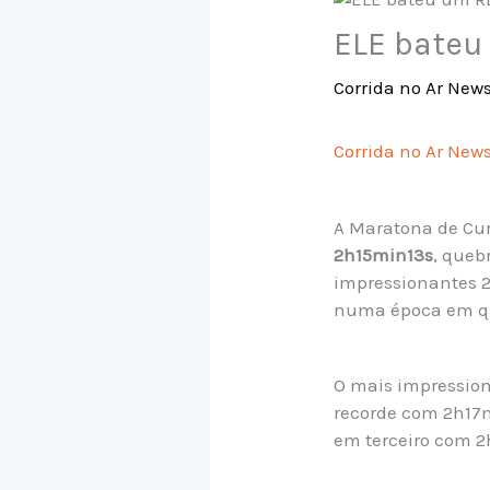
ELE bateu
Corrida no Ar New
Corrida no Ar New
A Maratona de Cur
2h15min13s
, queb
impressionantes 2
numa época em qu
O mais impression
recorde com 2h17m
em terceiro com 2