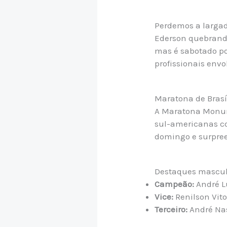
Perdemos a larga
Ederson quebrando
mas é sabotado po
profissionais envo
Maratona de Brasí
A Maratona Monume
sul-americanas c
domingo e surpre
Destaques mascul
Campeão:
André L
Vice:
Renilson Vit
Terceiro:
André Na