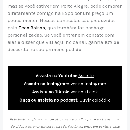
mas se você estiver em Porto Alegre, pode comprar
diretamente comigo na Expo por um preço um
pouco menor. Nossas camisetas são produzidas
pela
Ecco Bolsas
, que também faz ecobags
personalizadas. Se você entrar em contato com
eles e disser que viu aqui no canal, ganha 10% de
desconto no seu primeiro pedido.
Assista no Youtube:
Assistir
Asssita no Instagram:
Ver no Instagram
Assista no Tiktok:
Ver no TikTok
Ouça ou assista no podcast:
Ouvir episódio
Este texto foi gerado automaticamente por IA a partir da transcrição
do vídeo e extensivamente testada. Por favor, entre em
contato
caso