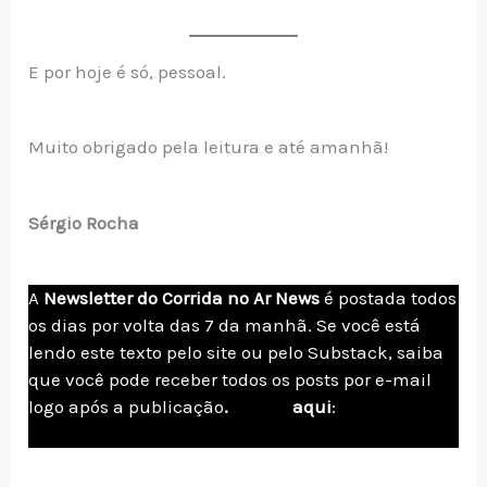
E por hoje é só, pessoal.
Muito obrigado pela leitura e até amanhã!
Sérgio Rocha
A
Newsletter do Corrida no Ar News
é postada todos
os dias por volta das 7 da manhã. Se você está
lendo este texto pelo site ou pelo Substack, saiba
que você pode receber todos os posts por e-mail
logo após a publicação
.
Assine
aqui
:
corridanoar.com/newsletter