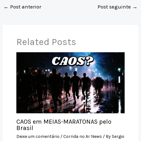
s
y
l
a
e
e
←
Post anterior
Post seguinte
→
A
Li
d
b
p
n
s
o
p
k
o
Related Posts
k
CAOS em MEIAS-MARATONAS pelo
Brasil
Deixe um comentário
/
Corrida no Ar News
/ By
Sergio