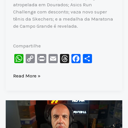
atropelada em Dourados; Asics Run
Challenge com desconto; vaza novo super
tênis da Skechers; e a medalha da Maratona
de Campo Grande é revelada.
Compartilhe
W
C
Pr
E
T
F
S
h
o
in
m
hr
a
h
at
p
t
ai
e
c
ar
Ex-
Read More »
campeão
s
y
l
a
e
e
da
A
Li
d
b
SÃO
p
n
s
o
SILVESTRE
p
k
o
suspenso
por
k
SETE