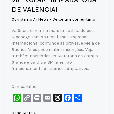
DE VALÊNCIA!
Corrida no Ar News
/
Deixe um comentário
Valência confirma mais um atleta de peso;
Kipchoge vem ao Brasil, mas imprensa
internacional confunde as provas; e Meia de
Buenos Aires pode reabrir inscrições. Veja
também novidades da Maratona de Campo
Grande e da Ultra BM, além do
funcionamento de treinos adaptativos.
Compartilhe
W
C
Pr
E
T
F
S
h
o
in
m
hr
a
h
at
p
t
ai
e
c
ar
O
Read More »