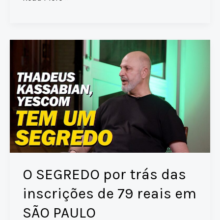
duelo
s
y
l
a
e
e
IMPERDÍVEL
A
Li
d
b
que
p
n
s
o
vai
p
k
o
ROLAR
na
k
MARATONA
DE
VALÊNCIA!
O SEGREDO por trás das
inscrições de 79 reais em
SÃO PAULO