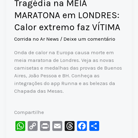
Tragédia na MEIA
MARATONA em LONDRES:
Calor extremo faz VÍTIMA
Corrida no Ar News
/
Deixe um comentário
Onda de calor na Europa causa morte em
meia maratona de Londres. Veja as novas
camisetas e medalhas das provas de Buenos
Aires, João Pessoa e BH. Conheça as
integrações do app Runna e as belezas da
Chapada das Mesas.
Compartilhe
W
C
Pr
E
T
F
S
h
o
in
m
hr
a
h