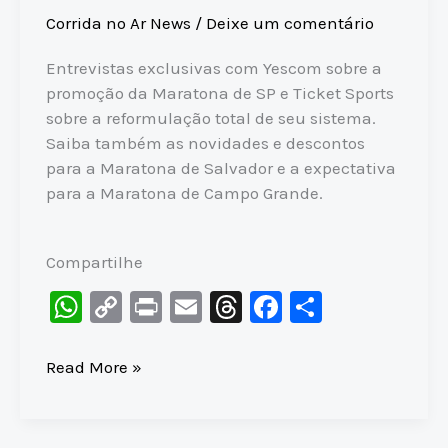
Corrida no Ar News
/
Deixe um comentário
Entrevistas exclusivas com Yescom sobre a
promoção da Maratona de SP e Ticket Sports
sobre a reformulação total de seu sistema.
Saiba também as novidades e descontos
para a Maratona de Salvador e a expectativa
para a Maratona de Campo Grande.
Compartilhe
W
C
Pr
E
T
F
S
h
o
in
m
hr
a
h
at
p
t
ai
e
c
ar
O
Read More »
SEGREDO
s
y
l
a
e
e
por
A
Li
d
b
trás