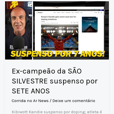
p
n
s
o
das
p
k
o
inscrições
de
k
79
reais
em
SÃO
PAULO
Ex-campeão da SÃO
SILVESTRE suspenso por
SETE ANOS
Corrida no Ar News
/
Deixe um comentário
Kibiwott Kandie suspenso por doping; atleta é