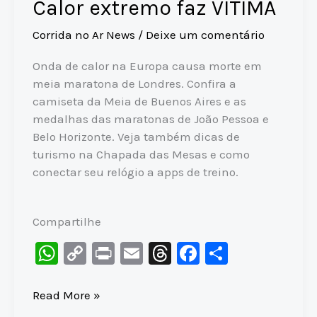
Calor extremo faz VÍTIMA
Corrida no Ar News
/
Deixe um comentário
Onda de calor na Europa causa morte em
meia maratona de Londres. Confira a
camiseta da Meia de Buenos Aires e as
medalhas das maratonas de João Pessoa e
Belo Horizonte. Veja também dicas de
turismo na Chapada das Mesas e como
conectar seu relógio a apps de treino.
Compartilhe
W
C
Pr
E
T
F
S
h
o
in
m
hr
a
h
at
p
t
ai
e
c
ar
Tragédia
Read More »
na