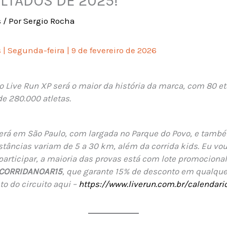
LTADOS DE 2025!
s
/ Por
Sergio Rocha
 | Segunda-feira | 9 de fevereiro de 2026
o Live Run XP será o maior da história da marca, com 80 et
e 280.000 atletas.
será em São Paulo, com largada no Parque do Povo, e tamb
stâncias variam de 5 a 30 km, além da corrida kids. Eu vo
participar, a maioria das provas está com lote promocion
CORRIDANOAR15
, que garante 15% de desconto em qualque
o do circuito aqui –
https://www.liverun.com.br/calendari