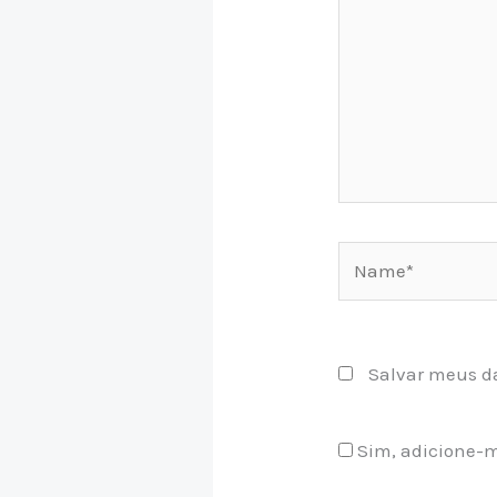
Name*
Salvar meus d
Sim, adicione-me