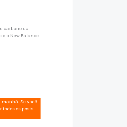
de carbono ou
o e o New Balance
da manhã. Se você
r todos os posts