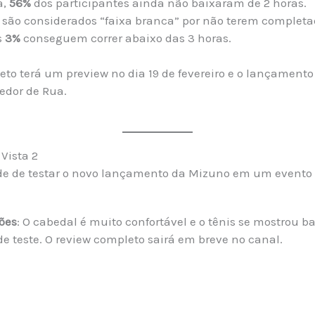
a,
56%
dos participantes ainda não baixaram de 2 horas.
são considerados “faixa branca” por não terem completa
s
3%
conseguem correr abaixo das 3 horas.
to terá um preview no dia 19 de fevereiro e o lançamento o
redor de Rua.
Vista 2
de de testar o novo lançamento da Mizuno em um evento
ões
: O cabedal é muito confortável e o tênis se mostrou b
e teste. O review completo sairá em breve no canal.