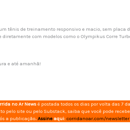
 um tênis de treinamento responsivo e macio, sem placa 
e diretamente com modelos como o Olympikus Corre Turb
tura e até amanhã!
orrida no Ar News
é postada todos os dias por volta das 7 
xto pelo site ou pelo Substack, saiba que você pode recebe
pós a publicação
.
Assine
aqui
:
corridanoar.com/newsletter