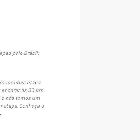
apas pelo Brasil,
ém teremos etapa
u encarar os 30 km.
al e nós temos um
r etapa. Conheça o
o