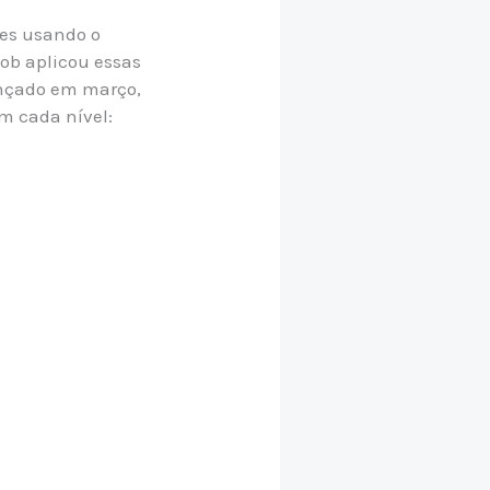
res usando o
Rob aplicou essas
ançado em março,
m cada nível: