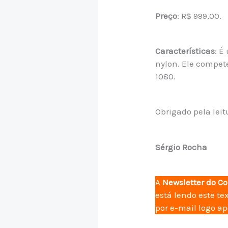
Preço
: R$ 999,00.
Características
: É
nylon. Ele compet
1080.
Obrigado pela lei
Sérgio Rocha
A
Newsletter do C
está lendo este te
por e-mail logo a