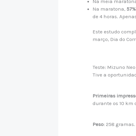
Na meia maraton
Na maratona,
57%
de 4 horas. Apena
Este estudo comple
março, Dia do Cor
Teste: Mizuno Neo 
Tive a oportunida
Primeiras impress
durante os 10 km d
Peso
: 258 gramas.