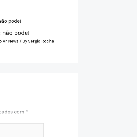
: não pode!
o Ar News
/ By
Sergio Rocha
rcados com
*