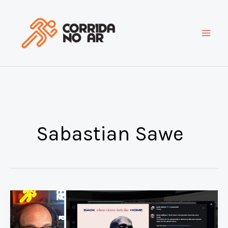
Ir
para
o
conteúdo
Sabastian Sawe