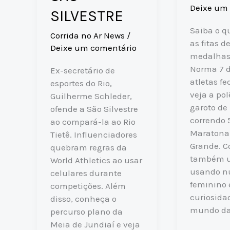
Deixe um
SILVESTRE
Saiba o q
Corrida no Ar News
/
as fitas d
Deixe um comentário
medalhas
Norma 7 d
Ex-secretário de
atletas fe
esportes do Rio,
veja a po
Guilherme Schleder,
garoto de 
ofende a São Silvestre
correndo
ao compará-la ao Rio
Maratona 
Tietê. Influenciadores
Grande. C
quebram regras da
também u
World Athletics ao usar
usando n
celulares durante
feminino 
competições. Além
curiosida
disso, conheça o
mundo da 
percurso plano da
Meia de Jundiaí e veja