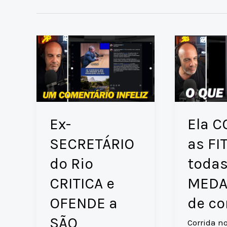
Ex-
Ela 
SECRETÁRIO
as FI
do Rio
todas
CRITICA e
MEDA
OFENDE a
de co
SÃO
Corrida n