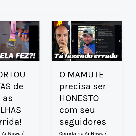
CORTOU
O MAMUTE
TAS de
precisa ser
 as
HONESTO
LHAS
com seu
rrida!
seguidores
o Ar News
/
Corrida no Ar News
/