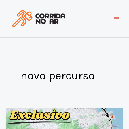
Ir
para
o
conteúdo
novo percurso