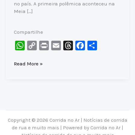
no país. A primeira polêmica aconteceu na
Meia […]
Compartilhe
W
C
Pr
E
T
F
S
h
o
in
m
hr
a
h
at
p
t
ai
e
c
ar
REVOLTA
Read More »
com
s
y
l
a
e
e
as
A
Li
d
b
MEDALHAS
p
n
s
o
na
p
k
o
Bahia
e
k
no
Copyright © 2026 Corrida no Ar | Notícias de corrida
Sesc
de rua e muito mais | Powered by Corrida no Ar |
Paraíba!
Notícias de corrida de rua e muito mais