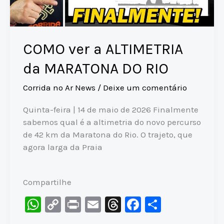
COMO ver a ALTIMETRIA
da MARATONA DO RIO
Corrida no Ar News
/
Deixe um comentário
Quinta-feira | 14 de maio de 2026 Finalmente
sabemos qual é a altimetria do novo percurso
de 42 km da Maratona do Rio. O trajeto, que
agora larga da Praia
Compartilhe
W
C
Pr
E
T
F
S
h
o
in
m
hr
a
h