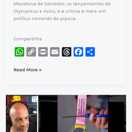
Maratona de Salvador, os lançamentos da
Olympikus e Asics, e a crítica a mais um
político correndo de pipoca.
Compartilhe
W
C
Pr
E
T
F
S
h
o
in
m
hr
a
h
at
p
t
ai
e
c
ar
MARATONA
Read More »
DE
s
y
l
a
e
e
PRAIA
A
Li
d
b
GRANDE:
p
n
s
o
Crescimento
p
k
o
e
PROBLEMAS
k
na
prova