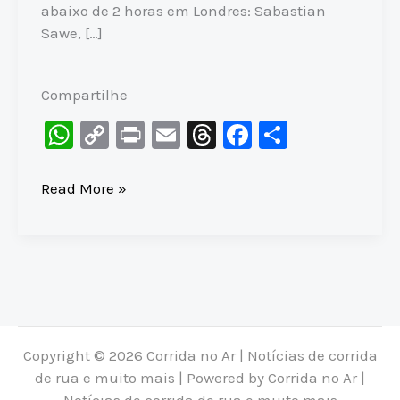
abaixo de 2 horas em Londres: Sabastian
Sawe, […]
Compartilhe
W
C
Pr
E
T
F
S
h
o
in
m
hr
a
h
at
p
t
ai
e
c
ar
OS
Read More »
DOIS
s
y
l
a
e
e
HOMENS
A
Li
d
b
SUB-
p
n
s
o
2h
p
k
o
ESCOLHERAM
suas
k
PRÓXIMAS
Copyright © 2026 Corrida no Ar | Notícias de corrida
MARATONAS
de rua e muito mais | Powered by Corrida no Ar |
Notícias de corrida de rua e muito mais