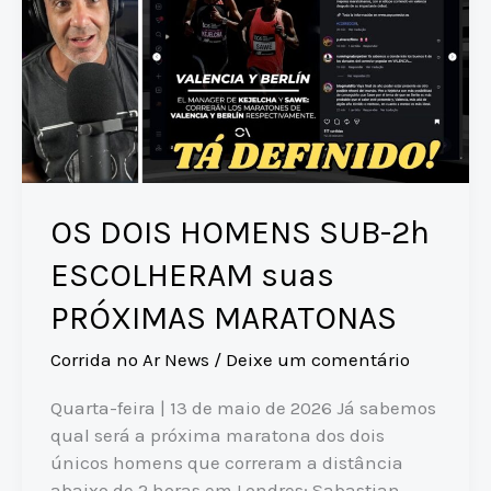
chegada
k
da
MARATONA
DE
PORTO
ALEGRE?
OS DOIS HOMENS SUB-2h
ESCOLHERAM suas
PRÓXIMAS MARATONAS
Corrida no Ar News
/
Deixe um comentário
Quarta-feira | 13 de maio de 2026 Já sabemos
qual será a próxima maratona dos dois
únicos homens que correram a distância
abaixo de 2 horas em Londres: Sabastian