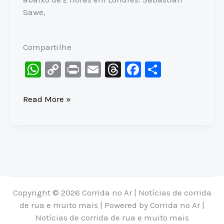
Sawe,
Compartilhe
W
C
Pr
E
T
F
S
h
o
in
m
hr
a
h
at
p
t
ai
e
c
ar
OS
Read More »
DOIS
s
y
l
a
e
e
HOMENS
A
Li
d
b
SUB-
p
n
s
o
2h
p
k
o
ESCOLHERAM
suas
k
PRÓXIMAS
Copyright © 2026 Corrida no Ar | Notícias de corrida
MARATONAS
de rua e muito mais | Powered by Corrida no Ar |
Notícias de corrida de rua e muito mais