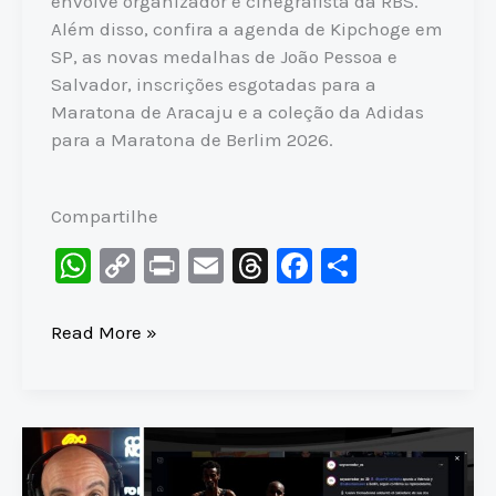
envolve organizador e cinegrafista da RBS.
Além disso, confira a agenda de Kipchoge em
SP, as novas medalhas de João Pessoa e
Salvador, inscrições esgotadas para a
Maratona de Aracaju e a coleção da Adidas
para a Maratona de Berlim 2026.
Compartilhe
W
C
Pr
E
T
F
S
h
o
in
m
hr
a
h
at
p
t
ai
e
c
ar
O
Read More »
que
s
y
l
a
e
e
ACONTECEU
A
Li
d
b
na
p
n
s
o
linha
p
k
o
de