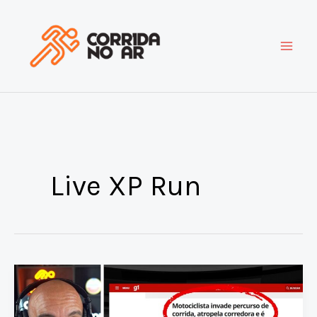
Ir
para
o
conteúdo
Live XP Run