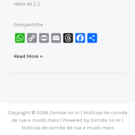
ideia de […]
Compartilhe
W
C
Pr
E
T
F
S
h
o
in
m
hr
a
h
at
p
t
ai
e
c
ar
TEMPO
Read More »
OFICIAL
s
y
l
a
e
e
ou
A
Li
d
b
STRAVA?
p
n
s
o
A
p
k
o
polêmica
do
k
RP
Copyright © 2026 Corrida no Ar | Notícias de corrida
na
de rua e muito mais | Powered by Corrida no Ar |
corrida
Notícias de corrida de rua e muito mais
(DE