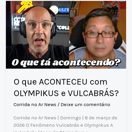
p
n
s
o
CORRE
p
k
o
PACE
(ou
k
seria
no
pé?)
O que ACONTECEU com
OLYMPIKUS e VULCABRÁS?
Corrida no Ar News
/
Deixe um comentário
Corrida no Ar News | Domingo | 8 de março de
2026 O Fenômeno Vulcabrás e Olympikus A