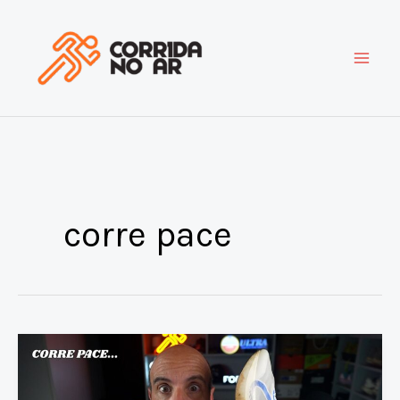
Ir
para
o
conteúdo
corre pace