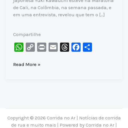
japonesa Yuki Kawauchi esteve na Maratona
de Cali, na Colômbia, na semana passada, e
em uma entrevista, revelou que tem o […]
Compartilhe
W
C
Pr
E
T
F
S
h
o
in
m
hr
a
h
at
p
t
ai
e
c
ar
YUKI
Read More »
KAWAUCHI
s
y
l
a
e
e
no
A
Li
d
b
BRASIL?
p
n
s
o
Campeão
p
k
o
de
Boston
k
revela
Copyright © 2026 Corrida no Ar | Notícias de corrida
sonho
de rua e muito mais | Powered by Corrida no Ar |