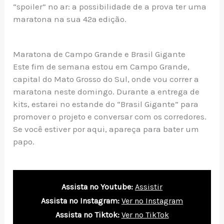
“spoiler” no ar: a possibilidade de a prova ter uma
maratona na sua 42ª edição.
Maratona de Campo Grande e Brasil Gigante
Este fim de semana estou em Campo Grande,
capital do Mato Grosso do Sul, onde vou correr a
maratona neste domingo. Durante a entrega de
kits, estarei no estande do “Brasil Gigante” para
promover o projeto e conversar com os corredores.
Se você estiver por aqui, apareça para bater um
papo.
Assista no Youtube:
Assistir
Assista no Instagram:
Ver no Instagram
Assista no Tiktok:
Ver no TikTok