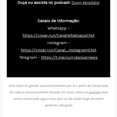
Ouça ou assista no podcast:
Ouvir episódio
Canais de Informação:
Whatsapp –
https://cnoar.run/CanalWhatsappCNA
Instagram –
https://cnoar.run/Canal_InstagramCNA
Telegram –
https://t.me/corridanoarnews
Este texto foi gerado automaticamente por IA a partir da transcrição
do vídeo e extensivamente testada. Por favor, entre em
contato
caso
tenha encontrado algum erro, pois as IAs estão longe de serem
perfeitas. Obrigado